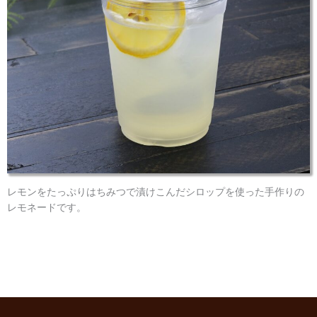
レモンをたっぷりはちみつで漬けこんだシロップを使った手作りの
レモネードです。
I
X