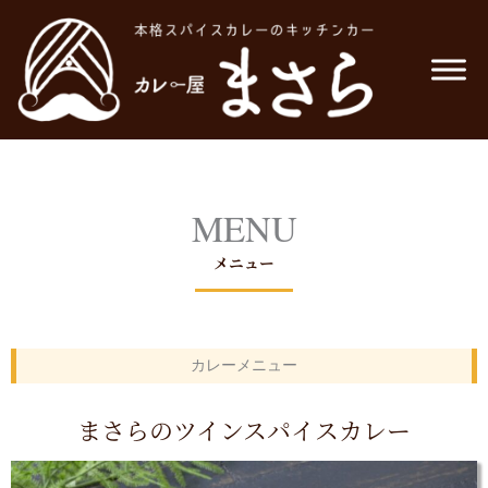
内
容
を
ス
キ
ッ
プ
MENU
メニュー
カレーメニュー
まさらのツインスパイスカレー