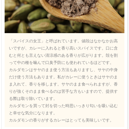
「スパイスの女王」と呼ばれています。値段はなかなかお高
いですが、カレーに入れると香り高いスパイスです。口に含
むと何とも言えない清涼感のある香りが広がります。殻を割
って中の種を噛んで口臭予防にも使われているほどです。
カルダモンはサヤのまま使う方法もありますし、サヤの中身
だけ使う方法もあります。私がカレーに使うときはサヤのま
ま入れて、香りを移します。サヤのまま食べられますが、香
りが強くそのまま食べるのは苦手な方もいますので、提供す
る際は取り除いています。
カルダモンを買って封を切った時思いっきり匂いを吸い込む
と幸せな気分になります。
カルダモンの香りがするカレーはとっても美味しいです。