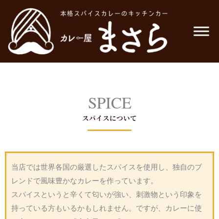
内
容
を
ス
キ
ッ
プ
SPICE
スパイスについて
当店では世界各国の厳選したスパイスを使用し、独自のブ
レンドで風味豊かなカレーを作っています。
スパイスというと辛くて匂いが強い、刺激物という印象を
持っている方もいるかもしれません。ですが、カレーに使